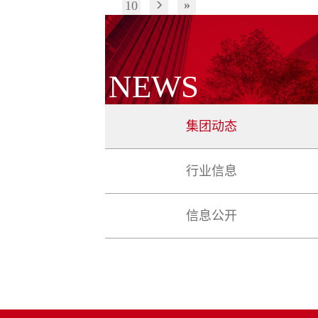
»
10
NEWS
集团动态
行业信息
信息公开