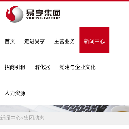
首页
走进易亨
主营业务
新闻中心
招商引租
孵化器
党建与企业文化
人力资源
新闻中心
>
集团动态