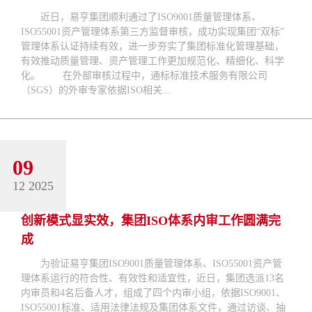
近日，易亨集团顺利通过了ISO9001质量管理体系、
ISO55001资产管理体系第三方监督审核，成功实现集团“双标”
管理体系认证持续有效，进一步夯实了集团标准化管理基础，
有效推动质量管理、资产管理工作更加规范化、精细化、科学
化。 在外部审核过程中，通标标准技术服务有限公司
（SGS）的外审专家依据ISO相关...
09
12 2025
创新模式显实效，集团ISO体系内审工作圆满完
成
为验证易亨集团ISO9001质量管理体系、ISO55001资产管
理体系运行的符合性、有效性和适宜性，近日，集团选派13名
内审员和4名后备人才，组成了四个内审小组，依据ISO9001、
ISO55001标准、适用法律法规及集团体系文件，通过访谈、抽