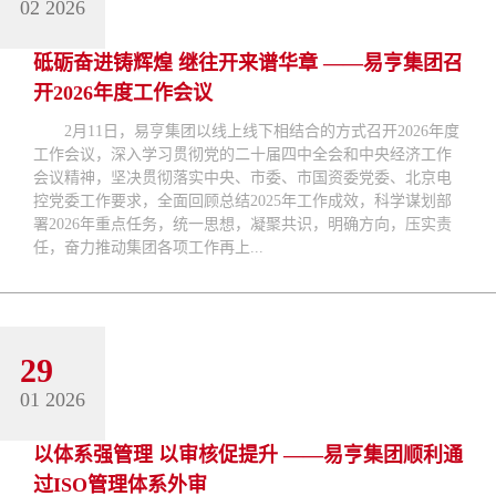
02 2026
砥砺奋进铸辉煌 继往开来谱华章 ——易亨集团召
开2026年度工作会议
2月11日，易亨集团以线上线下相结合的方式召开2026年度
工作会议，深入学习贯彻党的二十届四中全会和中央经济工作
会议精神，坚决贯彻落实中央、市委、市国资委党委、北京电
控党委工作要求，全面回顾总结2025年工作成效，科学谋划部
署2026年重点任务，统一思想，凝聚共识，明确方向，压实责
任，奋力推动集团各项工作再上...
29
01 2026
以体系强管理 以审核促提升 ——易亨集团顺利通
过ISO管理体系外审