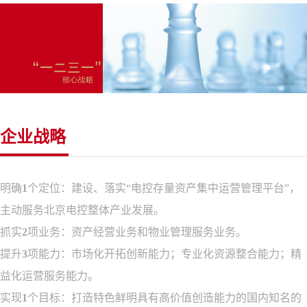
企业战略
明确
1
个定位：建设、落实“电控存量资产集中运营管理平台”，
主动服务北京电控整体产业发展。
抓实
2
项业务：资产经营业务和物业管理服务业务。
提升
3
项能力：市场化开拓创新能力；专业化资源整合能力；精
益化运营服务能力。
实现
1
个目标：打造特色鲜明具有高价值创造能力的国内知名的