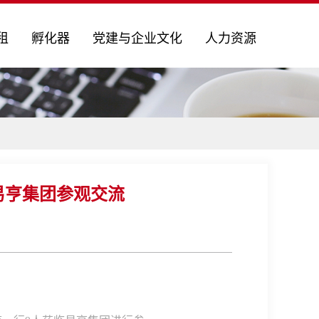
租
孵化器
党建与企业文化
人力资源
易亨集团参观交流