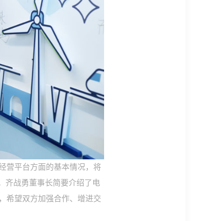
经营平台方面的基本情况，将
。齐战勇董事长简要介绍了电
，希望双方加强合作、增进交