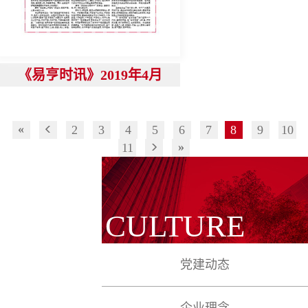
《易亨时讯》2019年4月
«
2
3
4
5
6
7
8
9
10
»
11
CULTURE
党建动态
企业理念