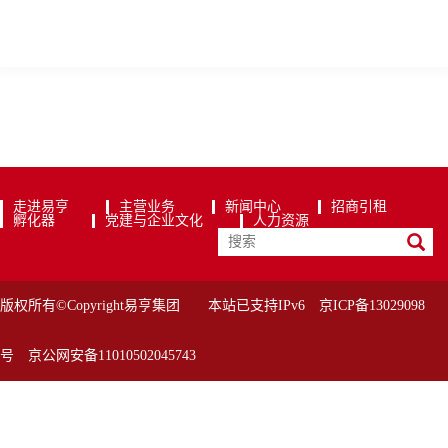
走进易亨
主营业务
新闻中心
招商引租
孵化器
党建与企业文化
人力资源
版权所有©Copyright易亨集团 本站已支持IPv6
京ICP备13029098
号
京公网安备11010502045743